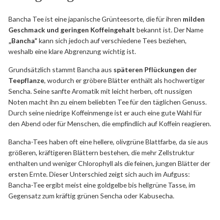
Bancha Tee ist eine japanische Grünteesorte, die für ihren
milden
Geschmack und geringen Koffeingehalt
bekannt ist. Der Name
„Bancha“
kann sich jedoch auf verschiedene Tees beziehen,
weshalb eine klare Abgrenzung wichtig ist.
Grundsätzlich stammt Bancha aus
späteren Pflückungen der
Teepflanze
, wodurch er gröbere Blätter enthält als hochwertiger
Sencha. Seine sanfte Aromatik mit leicht herben, oft nussigen
Noten macht ihn zu einem beliebten Tee für den täglichen Genuss.
Durch seine niedrige Koffeinmenge ist er auch eine gute Wahl für
den Abend oder für Menschen, die empfindlich auf Koffein reagieren.
Bancha-Tees haben oft eine hellere, olivgrüne Blattfarbe, da sie aus
größeren, kräftigeren Blättern bestehen, die mehr Zellstruktur
enthalten und weniger Chlorophyll als die feinen, jungen Blätter der
ersten Ernte. Dieser Unterschied zeigt sich auch im Aufguss:
Bancha-Tee ergibt meist eine goldgelbe bis hellgrüne Tasse, im
Gegensatz zum kräftig grünen Sencha oder Kabusecha.