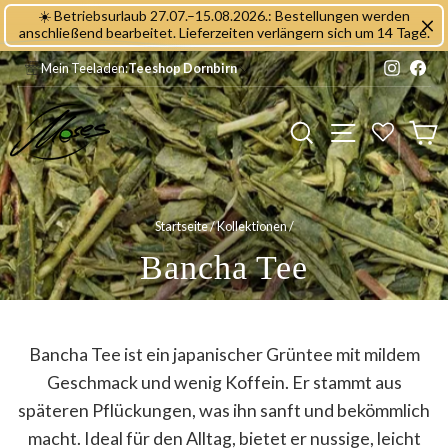
Direkt
☀️ Betriebsurlaub 27.07.–15.08.2026.: Bestellungen werden
zum
anschließend bearbeitet. Lieferzeiten verlängern sich um 14 Tage.
Inhalt
Instagr
Fac
Mein Teeladen:
Teeshop Dornbirn
Seitennavig
Suche
E
Startseite
/
Kollektionen
/
Bancha Tee
Bancha Tee ist ein japanischer Grüntee mit mildem
Geschmack und wenig Koffein. Er stammt aus
späteren Pflückungen, was ihn sanft und bekömmlich
macht. Ideal für den Alltag, bietet er nussige, leicht