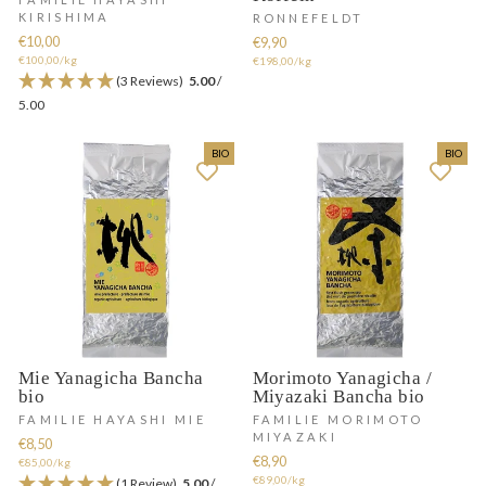
KIRISHIMA
RONNEFELDT
€10,00
€9,90
€100,00/kg
€198,00/kg
(3 Reviews)
5.00
/
5.00
BIO
BIO
Mie Yanagicha Bancha
Morimoto Yanagicha /
bio
Miyazaki Bancha bio
FAMILIE HAYASHI MIE
FAMILIE MORIMOTO
MIYAZAKI
€8,50
€8,90
€85,00/kg
€89,00/kg
(1 Review)
5.00
/