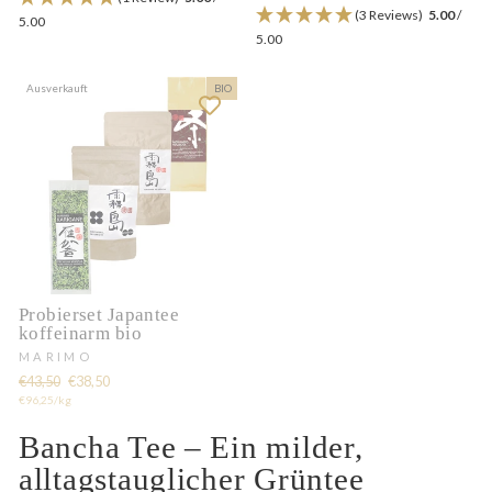
(3 Reviews)
5.00
/
5.00
5.00
Ausverkauft
BIO
Probierset Japantee
koffeinarm bio
MARIMO
Normaler
Sonderpreis
€43,50
€38,50
Preis
€96,25/kg
Bancha Tee – Ein milder,
alltagstauglicher Grüntee