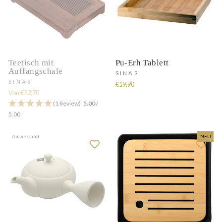
Teetisch mit
Pu-Erh Tablett
Auffangschale
SINAS
SINAS
€19,90
Von €52,70
(1 Review)
5.00
/
5.00
Ausverkauft
NEU