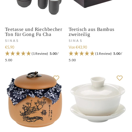
Teetasse und Riechbecher
Teetisch aus Bambus
Ton für Gong Fu Cha
zweiteilig
SINAS
SINAS
€5,90
Von €43,90
(1 Review)
5.00
/
(1 Review)
5.00
/
5.00
5.00