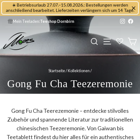
Direkt
☀️ Betriebsurlaub 27.07.–15.08.2026.: Bestellungen werden
zum
anschließend bearbeitet. Lieferzeiten verlängern sich um 14 Tage.
Inhalt
Instagr
Fac
Mein Teeladen:
Teeshop Dornbirn
Seitennavig
Suche
E
Startseite
/
Kollektionen
/
Gong Fu Cha Teezeremonie
Gong Fu Cha Teerezemonie – entdecke stilvolles
Zubehör und spannende Literatur zur traditionellen
chinesischen Teezeremonie. Von Gaiwan bis
Teetablett findest du hier alles für ein authentisches