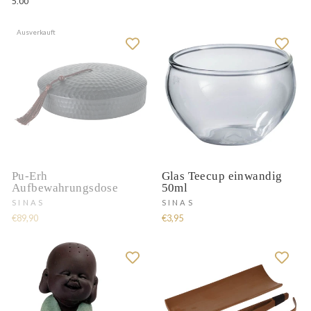
5.00
Ausverkauft
Pu-Erh
Glas Teecup einwandig
Aufbewahrungsdose
50ml
SINAS
SINAS
€89,90
€3,95