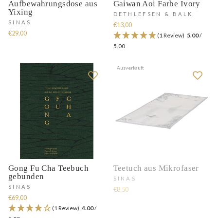
Aufbewahrungsdose aus
Gaiwan Aoi Farbe Ivory
Yixing
DETHLEFSEN & BALK
SINAS
€13,00
€29,00
(1 Review)
5.00
/
5.00
Ausverkauft
Gong Fu Cha Teebuch
Teetuch aus Mikrofaser
gebunden
SINAS
SINAS
€8,50
€69,00
(1 Review)
4.00
/