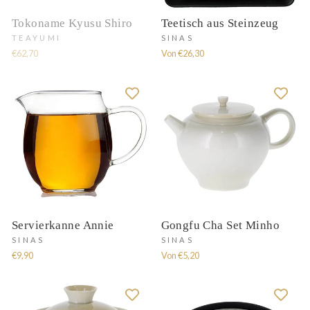
Tokoname Kyusu Shiro
Teetisch aus Steinzeug
TEAYUMI
SINAS
€62,70
Von €26,30
Servierkanne Annie
Gongfu Cha Set Minho
SINAS
SINAS
€9,90
Von €5,20