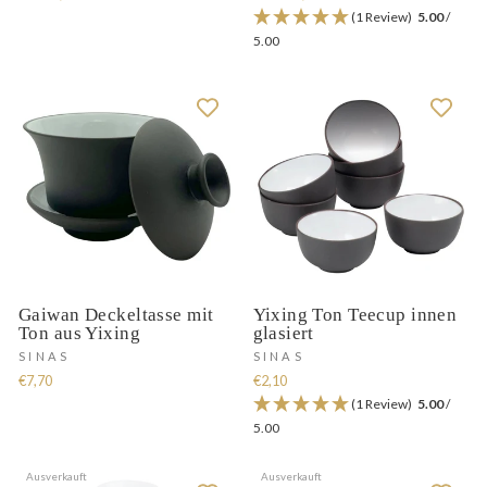
(1 Review)
5.00
/
5.00
Gaiwan Deckeltasse mit
Yixing Ton Teecup innen
Ton aus Yixing
glasiert
SINAS
SINAS
€7,70
€2,10
(1 Review)
5.00
/
5.00
Ausverkauft
Ausverkauft