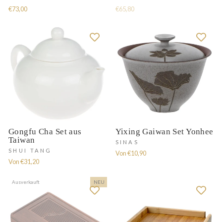
€73,00
€65,80
Gongfu Cha Set aus
Yixing Gaiwan Set Yonhee
Taiwan
SINAS
SHUI TANG
Von €10,90
Von €31,20
Ausverkauft
NEU