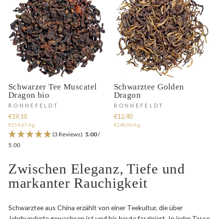
Schwarzer Tee Muscatel
Schwarztee Golden
Dragon bio
Dragon
RONNEFELDT
RONNEFELDT
€19,10
€12,40
€254,67/kg
€248,00/kg
(3 Reviews)
5.00
/
5.00
Zwischen Eleganz, Tiefe und
markanter Rauchigkeit
Schwarztee aus China erzählt von einer Teekultur, die über
Jahrhunderte gewachsen ist und bis heute fasziniert. In jeder Tasse