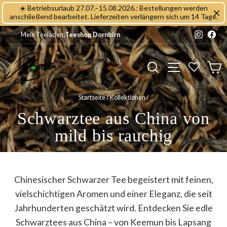
Direkt
☀️ Betriebsurlaub 27.07.–15.08.2026.: Bestellungen werden
zum
anschließend bearbeitet. Lieferzeiten verlängern sich um 14 Tage.
Inhalt
Instagr
Fac
Mein Teeladen:
Teeshop Dornbirn
Seitennavig
Suche
E
Startseite
/
Kollektionen
/
Schwarztee aus China von
mild bis rauchig
Chinesischer Schwarzer Tee begeistert mit feinen,
vielschichtigen Aromen und einer Eleganz, die seit
Jahrhunderten geschätzt wird. Entdecken Sie edle
Schwarztees aus China – von Keemun bis Lapsang