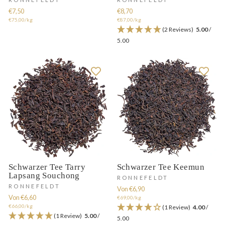
€7,50
€8,70
€75,00/kg
€87,00/kg
(2 Reviews)
5.00
/
5.00
Schwarzer Tee Tarry
Schwarzer Tee Keemun
Lapsang Souchong
RONNEFELDT
RONNEFELDT
Von €6,90
Von €6,60
€69,00/kg
€66,00/kg
(1 Review)
4.00
/
(1 Review)
5.00
/
5.00