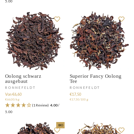
5.00
Oolong schwarz
Superior Fancy Oolong
ausgebaut
Tee
RONNEFELDT
RONNEFELDT
Von €6,60
€17,50
€66,00/kg
€17,50/100 g
(1 Review)
4.00
/
5.00
BIO