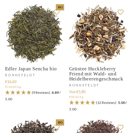
BIO
Edler Japan Sencha bio
Grüntee Huckleberry
Friend mit Wald- und
RONNEFELDT
Heidelbeerengeschmack
€16,60
RONNEFELDT
€166,00/kg
Von €5,80
(9 Reviews)
4.89
/
€58,00/kg
5.00
(12 Reviews)
5.00
/
5.00
BIO