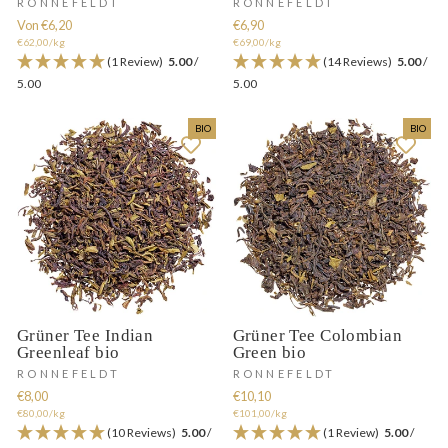
RONNEFELDT
RONNEFELDT
Von €6,20
€6,90
€62,00/kg
€69,00/kg
(1 Review)
5.00
/
(14 Reviews)
5.00
/
5.00
5.00
BIO
BIO
Grüner Tee Indian
Grüner Tee Colombian
Greenleaf bio
Green bio
RONNEFELDT
RONNEFELDT
€8,00
€10,10
€80,00/kg
€101,00/kg
(10 Reviews)
5.00
/
(1 Review)
5.00
/