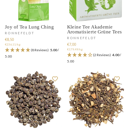
Joy of Tea Lung Ching
Kleine Tee Akademie
Aromatisierte Grüne Tees
RONNEFELDT
RONNEFELDT
€8,50
€7,00
€236,11/kg
€179,49/kg
(8 Reviews)
5.00
/
(2 Reviews)
4.00
/
5.00
5.00