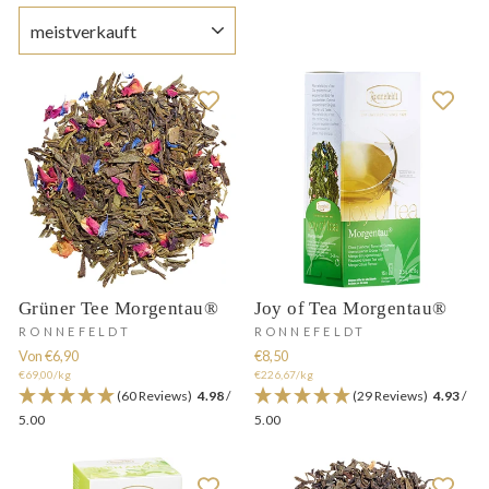
SORTIEREN
Grüner Tee Morgentau®
Joy of Tea Morgentau®
RONNEFELDT
RONNEFELDT
Von €6,90
€8,50
€69,00/kg
€226,67/kg
(60 Reviews)
4.98
/
(29 Reviews)
4.93
/
5.00
5.00