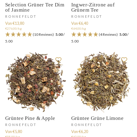
Selection Grüner Tee Dim
Ingwer-Zitrone auf
of Jasmine
Grünem Tee
RONNEFELDT
RONNEFELDT
Von €13,80
Von €6,40
€276,00/kg
€64,00/kg
(10 Reviews)
5.00
/
(4 Reviews)
5.00
/
5.00
5.00
Grüntee Pine & Apple
Grüntee Grüne Limone
RONNEFELDT
RONNEFELDT
Von €5,80
Von €6,20
€58,00/kg
€62,00/kg