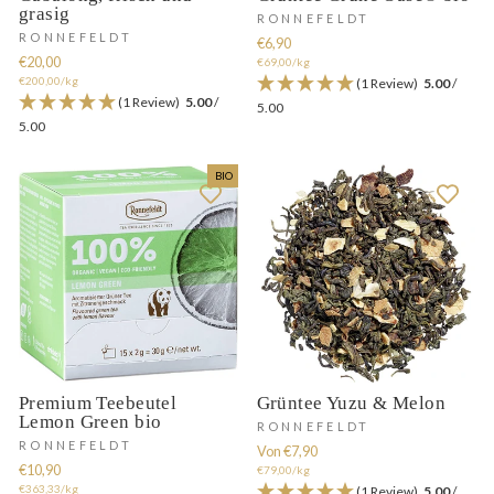
grasig
RONNEFELDT
RONNEFELDT
€6,90
€20,00
€69,00/kg
€200,00/kg
(1 Review)
5.00
/
(1 Review)
5.00
/
5.00
5.00
BIO
Premium Teebeutel
Grüntee Yuzu & Melon
Lemon Green bio
RONNEFELDT
RONNEFELDT
Von €7,90
€10,90
€79,00/kg
€363,33/kg
(1 Review)
5.00
/