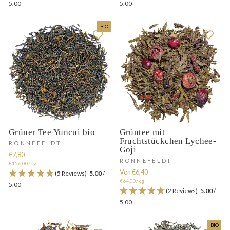
5.00
5.00
BIO
Grüner Tee Yuncui bio
Grüntee mit
Fruchtstückchen Lychee-
RONNEFELDT
Goji
€7,80
RONNEFELDT
€156,00/kg
Von €6,40
(5 Reviews)
5.00
/
€64,00/kg
5.00
(2 Reviews)
5.00
/
5.00
BIO