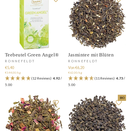
Teebeutel Green Angel®
Jasmintee mit Blüten
RONNEFELDT
RONNEFELDT
€5,40
Von €6,20
€144,00/kg
€62,00/kg
(12 Reviews)
4.92
/
(11 Reviews)
4.73
/
5.00
5.00
BIO