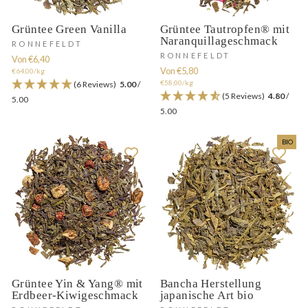
Grüntee Green Vanilla
Grüntee Tautropfen® mit
Naranquillageschmack
RONNEFELDT
RONNEFELDT
Von €6,40
Von €5,80
€64,00/kg
€58,00/kg
(6 Reviews)
5.00
/
(5 Reviews)
4.80
/
5.00
5.00
BIO
Grüntee Yin & Yang® mit
Bancha Herstellung
Erdbeer-Kiwigeschmack
japanische Art bio