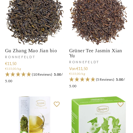
Gu Zhang Mao Jian bio
Grüner Tee Jasmin Xian
Yu
RONNEFELDT
RONNEFELDT
€11,50
Von €11,50
€115,00/kg
€115,00/kg
(10 Reviews)
5.00
/
(5 Reviews)
5.00
/
5.00
5.00