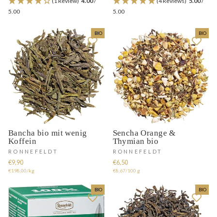
(1 Review)
4.00
/
(4 Reviews)
5.00
/
5.00
5.00
BIO
BIO
Bancha bio mit wenig
Sencha Orange &
Koffein
Thymian bio
RONNEFELDT
RONNEFELDT
€9,90
€6,50
€198,00/kg
€8,67/100 g
BIO
BIO