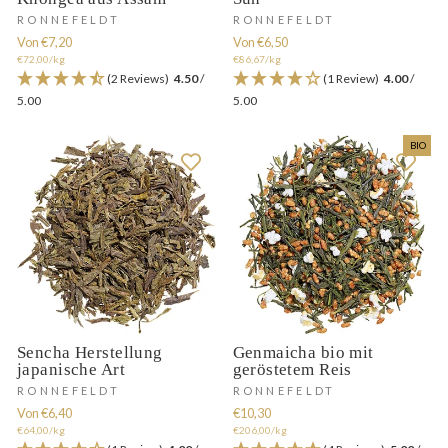
RONNEFELDT
RONNEFELDT
Von €7,20
Von €6,50
€72,00/kg
€86,67/kg
(2 Reviews)
4.50
/
(1 Review)
4.00
/
5.00
5.00
BIO
Sencha Herstellung
Genmaicha bio mit
japanische Art
geröstetem Reis
RONNEFELDT
RONNEFELDT
Von €6,40
€10,30
€64,00/kg
€206,00/kg