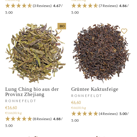
(3 Reviews)
4.67
/
(7 Reviews)
4.86
/
5.00
5.00
BIO
Lung Ching bio aus der
Grüntee Kaktusfeige
Provinz Zhejiang
RONNEFELDT
RONNEFELDT
€6,60
€16,60
€66,00/kg
€166,00/kg
(4 Reviews)
5.00
/
(8 Reviews)
4.88
/
5.00
5.00