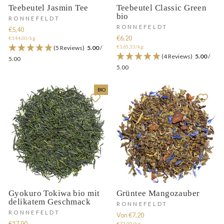
Teebeutel Jasmin Tee
Teebeutel Classic Green
bio
RONNEFELDT
RONNEFELDT
€5,40
€6,20
€144,00/kg
€165,33/kg
(5 Reviews)
5.00
/
(4 Reviews)
5.00
/
5.00
5.00
BIO
Gyokuro Tokiwa bio mit
Grüntee Mangozauber
delikatem Geschmack
RONNEFELDT
RONNEFELDT
Von €7,20
€17,00
€72,00/kg