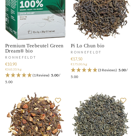
Premium Teebeutel Green
Pi Lo Chun bio
Dream® bio
RONNEFELDT
RONNEFELDT
€17,50
€10,90
€175,00/kg
€363,33/kg
(3 Reviews)
5.00
/
(1 Review)
5.00
/
5.00
5.00