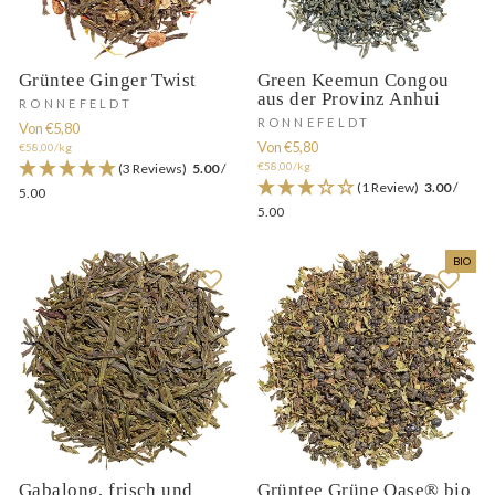
Grüntee Ginger Twist
Green Keemun Congou
aus der Provinz Anhui
RONNEFELDT
RONNEFELDT
Von €5,80
Von €5,80
€58,00/kg
€58,00/kg
(3 Reviews)
5.00
/
(1 Review)
3.00
/
5.00
5.00
BIO
Gabalong, frisch und
Grüntee Grüne Oase® bio