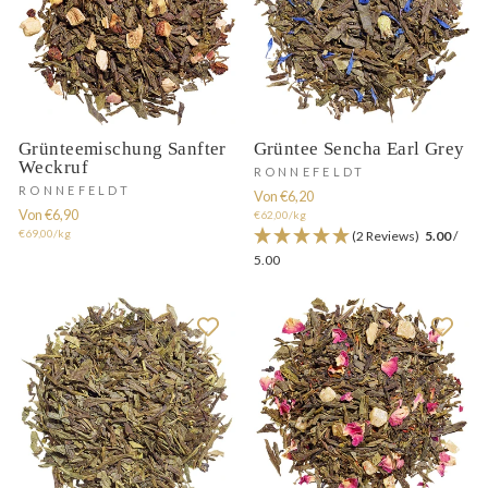
Grünteemischung Sanfter
Grüntee Sencha Earl Grey
Weckruf
RONNEFELDT
RONNEFELDT
Von €6,20
Von €6,90
€62,00/kg
€69,00/kg
(2 Reviews)
5.00
/
5.00