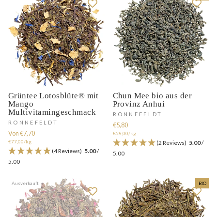
Grüntee Lotosblüte® mit
Chun Mee bio aus der
Mango
Provinz Anhui
Multivitamingeschmack
RONNEFELDT
RONNEFELDT
€5,80
Von €7,70
€58,00/kg
€77,00/kg
(2 Reviews)
5.00
/
(4 Reviews)
5.00
/
5.00
5.00
Ausverkauft
BIO