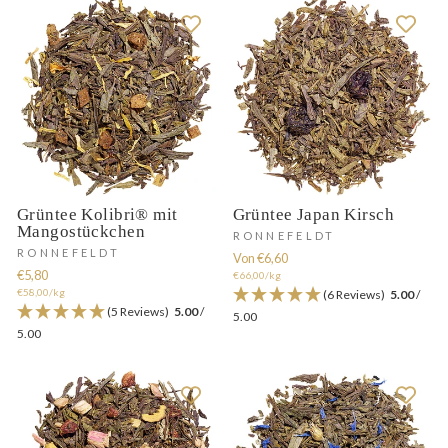
Grüntee Kolibri® mit
Grüntee Japan Kirsch
Mangostückchen
RONNEFELDT
RONNEFELDT
Von €6,60
€5,80
€66,00/kg
€58,00/kg
(6 Reviews)
5.00
/
(5 Reviews)
5.00
/
5.00
5.00