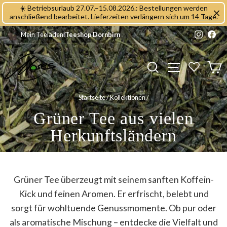
Direkt
☀️ Betriebsurlaub 27.07.–15.08.2026.: Bestellungen werden
zum
anschließend bearbeitet. Lieferzeiten verlängern sich um 14 Tage.
Inhalt
Instagr
Fac
Mein Teeladen:
Teeshop Dornbirn
Seitennavig
Suche
E
Startseite
/
Kollektionen
/
Grüner Tee aus vielen
Herkunftsländern
Grüner Tee überzeugt mit seinem sanften Koffein-
Kick und feinen Aromen. Er erfrischt, belebt und
sorgt für wohltuende Genussmomente. Ob pur oder
als aromatische Mischung – entdecke die Vielfalt und