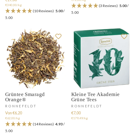
€340,00/kg
(3 Reviews)
5.00
/
(10 Reviews)
5.00
/
5.00
5.00
Grüntee Smaragd
Kleine Tee Akademie
Orange®
Grüne Tees
RONNEFELDT
RONNEFELDT
Von €6,20
€7,00
€62,00/kg
€179,49/kg
(14 Reviews)
4.93
/
5.00