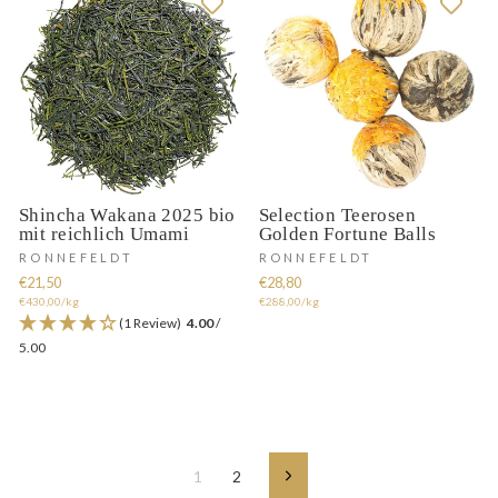
Shincha Wakana 2025 bio
Selection Teerosen
mit reichlich Umami
Golden Fortune Balls
RONNEFELDT
RONNEFELDT
€21,50
€28,80
€430,00/kg
€288,00/kg
(1 Review)
4.00
/
5.00
1
2
Vorwärts