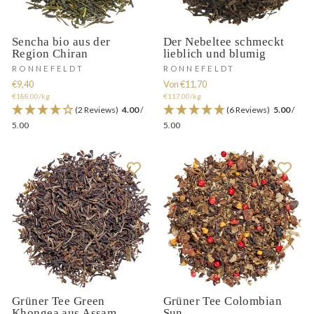
Sencha bio aus der
Der Nebeltee schmeckt
Region Chiran
lieblich und blumig
RONNEFELDT
RONNEFELDT
€9,40
Von €11,70
€188,00/kg
€117,00/kg
(2 Reviews)
4.00
/
(6 Reviews)
5.00
/
5.00
5.00
Grüner Tee Green
Grüner Tee Colombian
Khongea aus Assam
Sun