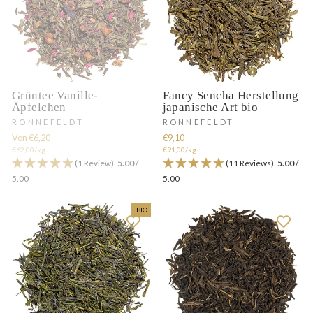
Grüntee Vanille-
Fancy Sencha Herstellung
Äpfelchen
japanische Art bio
RONNEFELDT
RONNEFELDT
Von €6,20
€9,10
€62,00/kg
€91,00/kg
(1 Review)
5.00
/
(11 Reviews)
5.00
/
5.00
5.00
BIO