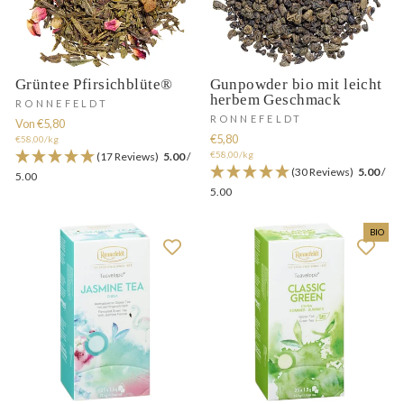
Grüntee Pfirsichblüte®
Gunpowder bio mit leicht
herbem Geschmack
RONNEFELDT
RONNEFELDT
Von €5,80
€5,80
€58,00/kg
€58,00/kg
(17 Reviews)
5.00
/
(30 Reviews)
5.00
/
5.00
5.00
BIO