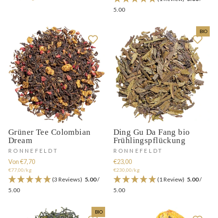
5.00
BIO
Grüner Tee Colombian
Ding Gu Da Fang bio
Dream
Frühlingspflückung
RONNEFELDT
RONNEFELDT
Von €7,70
€23,00
€77,00/kg
€230,00/kg
(3 Reviews)
5.00
/
(1 Review)
5.00
/
5.00
5.00
BIO