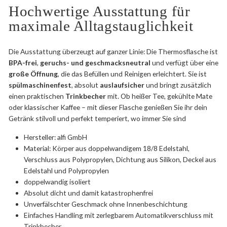
Hochwertige Ausstattung für
maximale Alltagstauglichkeit
Die Ausstattung überzeugt auf ganzer Linie: Die Thermosflasche ist
BPA-frei
,
geruchs- und geschmacksneutral
und verfügt über eine
große Öffnung
, die das Befüllen und Reinigen erleichtert. Sie ist
spülmaschinenfest
, absolut
auslaufsicher
und bringt zusätzlich
einen praktischen
Trinkbecher
mit. Ob heißer Tee, gekühlte Mate
oder klassischer Kaffee – mit dieser Flasche genießen Sie ihr dein
Getränk stilvoll und perfekt temperiert, wo immer Sie sind
Hersteller: alfi GmbH
Material: Körper aus doppelwandigem 18/8 Edelstahl,
Verschluss aus Polypropylen, Dichtung aus Silikon, Deckel aus
Edelstahl und Polypropylen
doppelwandig isoliert
Absolut dicht und damit katastrophenfrei
Unverfälschter Geschmack ohne Innenbeschichtung
Einfaches Handling mit zerlegbarem Automatikverschluss mit
Trinkbecher