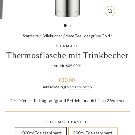
SCHLIESSEN
ESC)
Startseite
/
Kollektionen
/
Mate Tee - das grüne Gold
/
CAAMATE
Thermosflasche mit Trinkbecher
Art. Nr. 609-0001
Normaler
€30,00
Preis
inkl. MwSt. zzgl.
Versandkosten
Die Lieferzeit beträgt aufgrund Betriebsurlaub bis zu 2 Wochen
THERMOSFLASCHE
1000ml Edelstahl matt
500ml Edelstahl matt