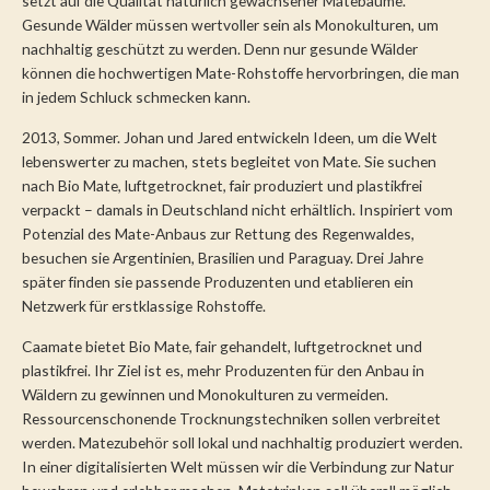
setzt auf die Qualität natürlich gewachsener Matebäume.
Gesunde Wälder müssen wertvoller sein als Monokulturen, um
nachhaltig geschützt zu werden. Denn nur gesunde Wälder
können die hochwertigen Mate-Rohstoffe hervorbringen, die man
in jedem Schluck schmecken kann.
2013, Sommer. Johan und Jared entwickeln Ideen, um die Welt
lebenswerter zu machen, stets begleitet von Mate. Sie suchen
nach Bio Mate, luftgetrocknet, fair produziert und plastikfrei
verpackt – damals in Deutschland nicht erhältlich. Inspiriert vom
Potenzial des Mate-Anbaus zur Rettung des Regenwaldes,
besuchen sie Argentinien, Brasilien und Paraguay. Drei Jahre
später finden sie passende Produzenten und etablieren ein
Netzwerk für erstklassige Rohstoffe.
Caamate bietet Bio Mate, fair gehandelt, luftgetrocknet und
plastikfrei. Ihr Ziel ist es, mehr Produzenten für den Anbau in
Wäldern zu gewinnen und Monokulturen zu vermeiden.
Ressourcenschonende Trocknungstechniken sollen verbreitet
werden. Matezubehör soll lokal und nachhaltig produziert werden.
In einer digitalisierten Welt müssen wir die Verbindung zur Natur