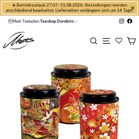
Direkt
☀️ Betriebsurlaub 27.07.–15.08.2026.: Bestellungen werden
zum
anschließend bearbeitet. Lieferzeiten verlängern sich um 14 Tage.
Inhalt
Instagr
Fac
Mein Teeladen:
Teeshop Dornbirn
Seitennavig
Suche
E