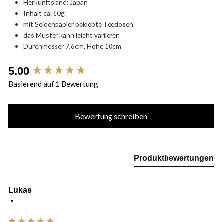
Herkunftsland: Japan
Inhalt ca. 80g
mit Seidenpapier beklebte Teedosen
das Muster kann leicht variieren
Durchmesser 7,6cm, Höhe 10cm
New content loaded
5.00
Basierend auf 1 Bewertung
Bewertung schreiben
Produktbewertungen
Lukas
""