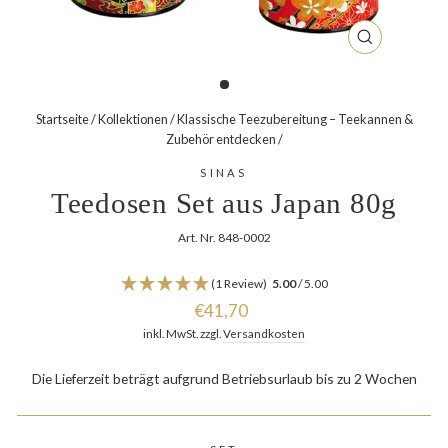
SCHLIESSEN
ESC)
Startseite
/
Kollektionen
/
Klassische Teezubereitung – Teekannen &
Zubehör entdecken
/
SINAS
Teedosen Set aus Japan 80g
Art. Nr. 848-0002
(1 Review)
5.00
/ 5.00
Normaler
€41,70
Preis
inkl. MwSt. zzgl.
Versandkosten
Die Lieferzeit beträgt aufgrund Betriebsurlaub bis zu 2 Wochen