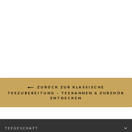
Teedosen Set aus
Japan 80g
SINAS
Von €23,80
(1
Review)
5.00
/ 5.00
ZURÜCK ZUR KLASSISCHE
TEEZUBEREITUNG – TEEKANNEN & ZUBEHÖR
ENTDECKEN
TEEGESCHÄFT