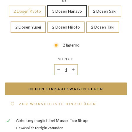
SET
2 Dosen Kyoto
3 Dosen Hanayo
2 Dosen Saki
2 Dosen Yusei
2 Dosen Hiroto
2 Dosen Taki
2 lagernd
MENGE
−
+
IN DEN EINKAUFSWAGEN LEGEN
ZUR WUNSCHLISTE HINZUFÜGEN
Abholung möglich bei
Moses Tee Shop
Gewöhnlich fertig in 2 Stunden