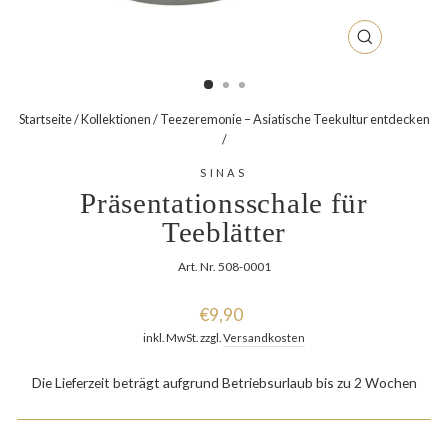
SCHLIESSEN
ESC)
Startseite
/
Kollektionen
/
Teezeremonie – Asiatische Teekultur entdecken
/
SINAS
Präsentationsschale für
Teeblätter
Art. Nr. 508-0001
Normaler
€9,90
Preis
inkl. MwSt. zzgl.
Versandkosten
Die Lieferzeit beträgt aufgrund Betriebsurlaub bis zu 2 Wochen