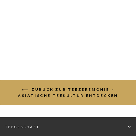
Präsentationsschale
für Teeblätter
SINAS
€9,90
ZURÜCK ZUR TEEZEREMONIE –
ASIATISCHE TEEKULTUR ENTDECKEN
TEEGESCHÄFT