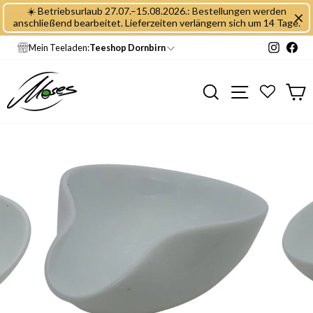
Direkt
☀️ Betriebsurlaub 27.07.–15.08.2026.: Bestellungen werden
zum
anschließend bearbeitet. Lieferzeiten verlängern sich um 14 Tage.
Inhalt
Instagr
Fac
Mein Teeladen:
Teeshop Dornbirn
Seitennavig
Suche
E