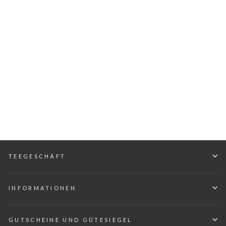
Kleiner Nodate
Chasen aus hellem
Bambus
TEAYUMI
€14,50
TEEGESCHÄFT
INFORMATIONEN
GUTSCHEINE UND GÜTESIEGEL