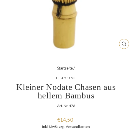
SCH
ESC
Startseite
/
TEAYUMI
Kleiner Nodate Chasen aus
hellem Bambus
Art. Nr. 476
Normaler
€14,50
Preis
inkl. MwSt. zzgl.
Versandkosten