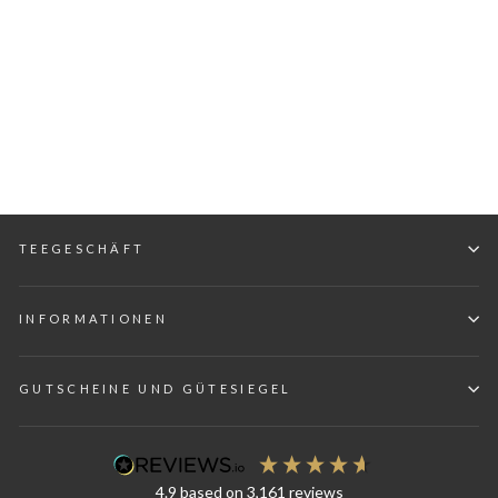
oder Smoothies
RONNEFELDT
€22,40
€112,00/kg
(2
Reviews)
5.00
/ 5.00
TEEGESCHÄFT
INFORMATIONEN
GUTSCHEINE UND GÜTESIEGEL
4.9
based on
3,161
reviews