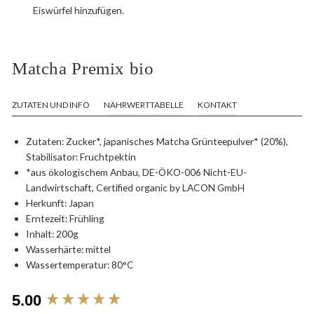
Eiswürfel hinzufügen.
Matcha Premix bio
ZUTATEN UND INFO
NÄHRWERTTABELLE
KONTAKT
Zutaten: Zucker*, japanisches Matcha Grünteepulver* (20%),
Stabilisator: Fruchtpektin
*aus ökologischem Anbau, DE-ÖKO-006 Nicht-EU-
Landwirtschaft, Certified organic by LACON GmbH
Herkunft: Japan
Erntezeit: Frühling
Inhalt: 200g
Wasserhärte: mittel
Wassertemperatur: 80°C
New content loaded
5.00