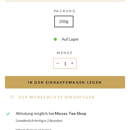
PACKUNG
200g
Auf Lager
MENGE
−
+
IN DEN EINKAUFSWAGEN LEGEN
ZUR WUNSCHLISTE HINZUFÜGEN
Abholung möglich bei
Moses Tee Shop
Gewöhnlich fertig in 2 Stunden
Informationen anzeigen