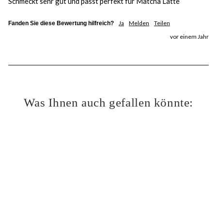
Schmeckt sehr gut und passt perfekt für Matcha Latte 
Ja
Melden
Teilen
Fanden Sie diese Bewertung hilfreich?
vor einem Jahr
Was Ihnen auch gefallen könnte:
BIO
Matcha Premix bio
für Matcha Latte