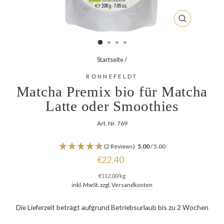
SCHLIESSEN
ESC)
Startseite
/
RONNEFELDT
Matcha Premix bio für Matcha
Latte oder Smoothies
Art. Nr. 769
(2 Reviews)
5.00
/ 5.00
Normaler
€22,40
Preis
€112,00
/
kg
inkl. MwSt. zzgl.
Versandkosten
Die Lieferzeit beträgt aufgrund Betriebsurlaub bis zu 2 Wochen