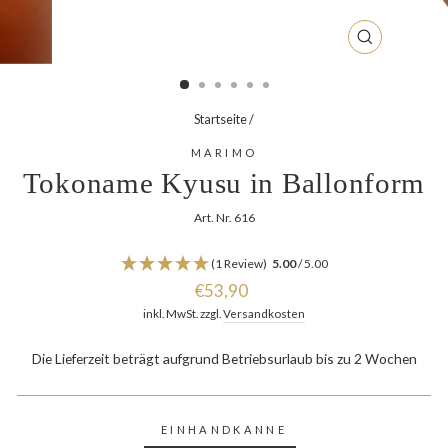
SCHLIESSEN
ESC)
Startseite
/
MARIMO
Tokoname Kyusu in Ballonform
Art. Nr. 616
(1 Review)
5.00
/ 5.00
Normaler
€53,90
Preis
inkl. MwSt. zzgl.
Versandkosten
Die Lieferzeit beträgt aufgrund Betriebsurlaub bis zu 2 Wochen
EINHANDKANNE