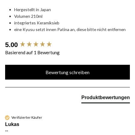
Hergestellt in Japan
Volumen 210ml
integriertes Keramiksieb
eine Kyusu setzt innen Patina an, diese bitte nicht entfernen
New content loaded
5.00
Basierend auf 1 Bewertung
Bewertung schreiben
Produktbewertungen
Verifizierter Käufer
Lukas
""