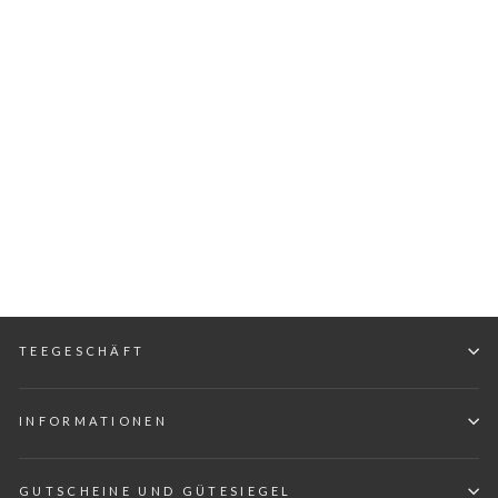
Tokoname Kyusu in
Ballonform
MARIMO
€53,90
(1
Review)
5.00
/ 5.00
TEEGESCHÄFT
INFORMATIONEN
GUTSCHEINE UND GÜTESIEGEL