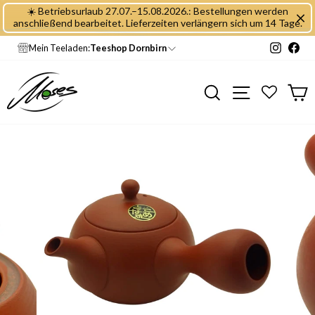
Direkt
☀️ Betriebsurlaub 27.07.–15.08.2026.: Bestellungen werden
zum
anschließend bearbeitet. Lieferzeiten verlängern sich um 14 Tage.
Inhalt
Instagr
Fac
Mein Teeladen:
Teeshop Dornbirn
Seitennavig
Suche
E